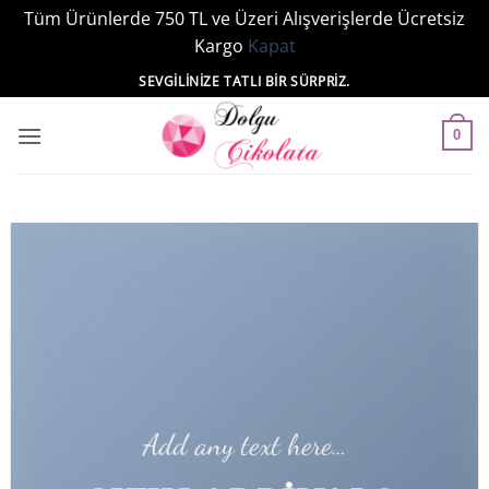
Tüm Ürünlerde 750 TL ve Üzeri Alışverişlerde Ücretsiz
Kargo
Kapat
İçeriğe
SEVGILINIZE TATLI BIR SÜRPRIZ.
atla
0
Add any text here…