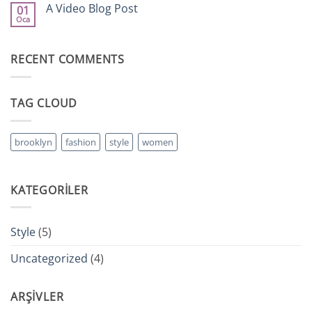
A
A Video Blog Post
Gallery
01
Simple
Oca
Blog
Yorum
Post
yok
A
Video
RECENT COMMENTS
Blog
Post
TAG CLOUD
brooklyn
fashion
style
women
KATEGORILER
Style
(5)
Uncategorized
(4)
ARŞIVLER