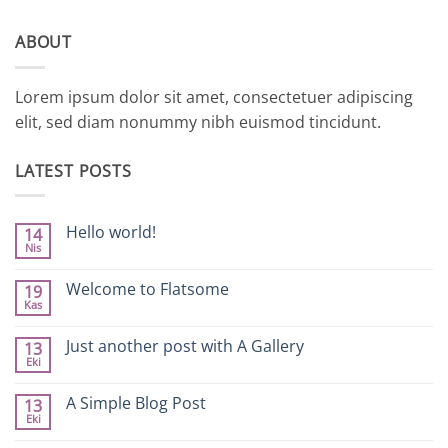
ABOUT
Lorem ipsum dolor sit amet, consectetuer adipiscing
elit, sed diam nonummy nibh euismod tincidunt.
LATEST POSTS
Hello world!
14
Nis
Yorum
yok
Hello
Welcome to Flatsome
19
world!
Kas
Yorum
yok
Welcome
Just another post with A Gallery
13
to
Eki
Flatsome
Yorum
yok
Just
A Simple Blog Post
13
another
Eki
post
Yorum
with
yok
A