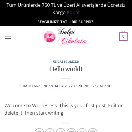
Tüm Ürünlerde 750 TL ve Üzeri Alışverişlerde Ücretsiz
Kargo
Kapat
İçeriğe
SEVGILINIZE TATLI BIR SÜRPRIZ.
atla
0
UNCATEGORIZED
Hello world!
ADMIN
TARAFINDAN
14/04/2022
TARIHINDE YAYINLANDI
Welcome to WordPress. This is your first post. Edit or
delete it, then start writing!