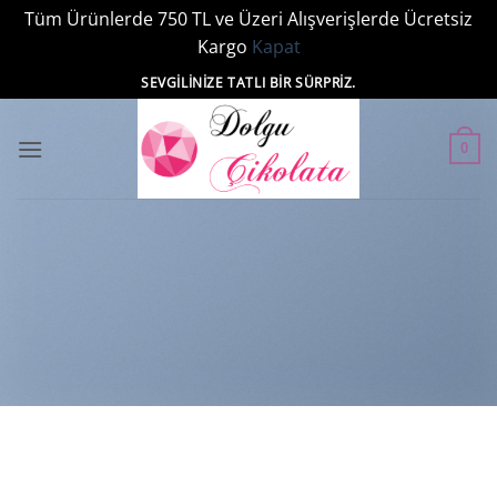
Tüm Ürünlerde 750 TL ve Üzeri Alışverişlerde Ücretsiz
Kargo
Kapat
İçeriğe
SEVGILINIZE TATLI BIR SÜRPRIZ.
atla
0