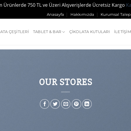
 Ürünlerde 750 TL ve Üzeri Alışverişlerde Ücretsiz Kargo
K
Anasayfa
Hakkımızda
Kurumsal Talepl
ATA ÇEŞITLERI
TABLET & BAR
ÇIKOLATA KUTULARI
İLETIŞIM
OUR STORES