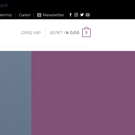
apat
eriniz
Galeri
Newsletter
0
GIRIŞ YAP
SEPET /
₺
0,00